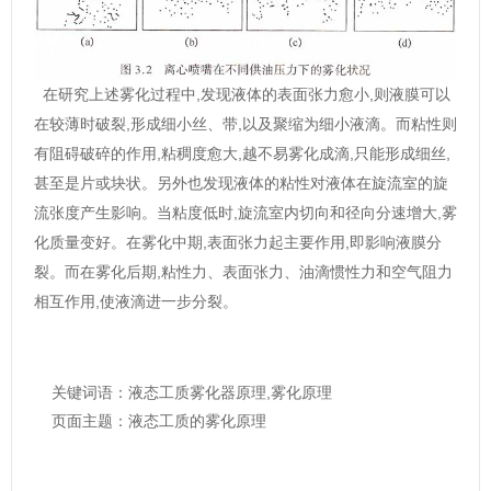
,
,
在研究上述雾化过程中
发现液体的表面张力愈小
则液膜可以
,
,
在较薄时破裂
形成细小丝、带
以及聚缩为细小液滴。而粘性则
,
,
,
,
有阻碍破碎的作用
粘稠度愈大
越不易雾化成滴
只能形成细丝
甚至是片或块状。另外也发现液体的粘性对液体在旋流室的旋
,
,
流张度产生影响。当粘度低时
旋流室内切向和径向分速增大
雾
,
,
化质量变好。在雾化中期
表面张力起主要作用
即影响液膜分
,
裂。而在雾化后期
粘性力、表面张力、油滴惯性力和空气阻力
,
相互作用
使液滴进一步分裂。
关键词语：液态工质雾化器原理,雾化原理
页面主题：液态工质的雾化原理