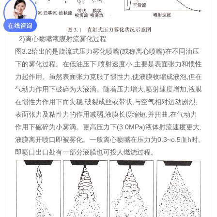
2)离心喷嘴液膜射流雾化过程
图3.2给出的是旋流式压力雾化喷嘴(或称离心喷嘴)在不同油压
下的雾化过程。在低油压下,喷射速度小,主要是表面张力和惯性
力起作用。虽然表面张力克服了惯性力,使液膜收缩成液泡,但在
气动力作用下破碎为大液滴。随着压力增大,喷射速度增加,液膜
在惯性力作用下而失稳,破裂成丝或带状,与空气相对运动剧烈,
表面张力及粘性力的作用减弱,液膜长度缩短,并扭曲,在气动力
作用下破碎为小雾滴。更高压力下(3.0MPa)液体射流速度更大,
液膜离开喷口即被雾化。一般离心喷嘴在压力为0.3~o.5血h时,
即喷口出口处有一部分液膜也可投人燃烧过程。